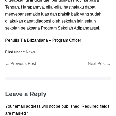
diterapkan di lingkungan pendidikan Provinsi Jawa
Tengah. Harapannya, nilai-nilai hasthalaku dapat
menyebar semakin luas dan praktik baik yang sudah
dilakukan dapat diadopsi oleh sekolah lain selain
sekolah pelaksana Program Sekolah Adipangastuti.
Penulis Tia Brizantiana – Program Officer
Filed under:
News
Post
← Previous Post
Next Post →
Navigation
Leave a Reply
Your email address will not be published.
Required fields
are marked
*