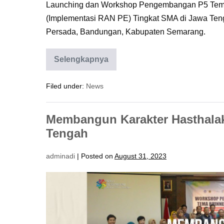
Launching dan Workshop Pengembangan P5 Tema 
(Implementasi RAN PE) Tingkat SMA di Jawa Teng
Persada, Bandungan, Kabupaten Semarang.
Selengkapnya
Kunjungan
ke
Sekolah;
Filed under:
News
Memupuk
Guyub
Rukun
dan Grapyak Semanak
Membangun Karakter Hasthala
Tengah
adminadi
|
Posted on
August 31, 2023
Membangun
Karakter
Hasthalaku
di