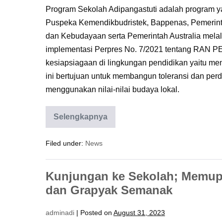
Program Sekolah Adipangastuti adalah program yan
Puspeka Kemendikbudristek, Bappenas, Pemerint
dan Kebudayaan serta Pemerintah Australia melal
implementasi Perpres No. 7/2021 tentang RAN P
kesiapsiagaan di lingkungan pendidikan yaitu 
ini bertujuan untuk membangun toleransi dan p
menggunakan nilai-nilai budaya lokal.
Selengkapnya
Gelar
Karya
Sekolah
Filed under:
News
Adipangastuti;
Praktik
Baik
Hasthalaku
Kunjungan ke Sekolah; Memu
di
63
dan Grapyak Semanak
SMA
se-
Jawa
adminadi
|
Posted on
August 31, 2023
Tengah