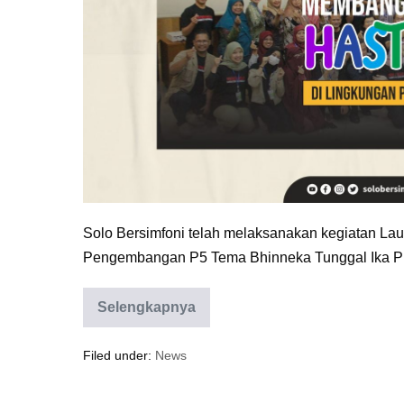
Lingkungan
Pendidikan
Jawa
Tengah
Solo Bersimfoni telah melaksanakan kegiatan La
Pengembangan P5 Tema Bhinneka Tunggal Ika Pr
Selengkapnya
Membangun
Karakter
Hasthalaku
Filed under:
News
di
Lingkungan
Pendidikan
Jawa