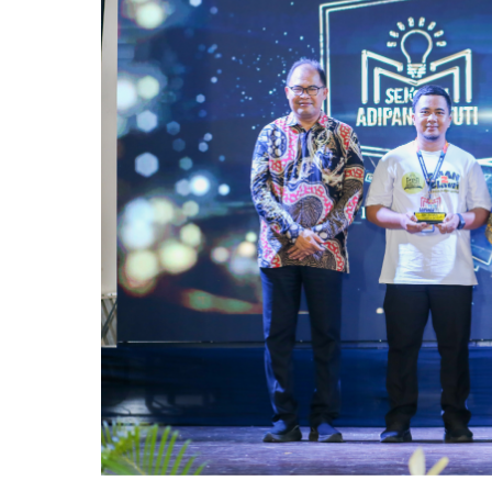
Adipangastuti;
Praktik
Baik
Hasthalaku
di
63
SMA
se-
Jawa
Tengah