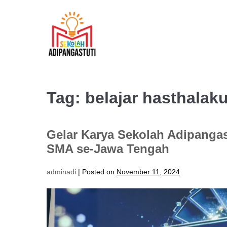
Skip
to
content
Tag:
belajar hasthalak
Gelar Karya Sekolah Adipangast
SMA se-Jawa Tengah
adminadi
|
Posted on
November 11, 2024
Gelar
Karya
Sekolah