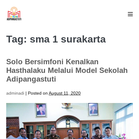
Skip
to
Men
content
Tog
Tag:
sma 1 surakarta
Solo Bersimfoni Kenalkan
Hasthalaku Melalui Model Sekolah
Adipangastuti
adminadi
|
Posted on
August 11, 2020
Solo
Bersimfoni
Kenalkan
Hasthalaku