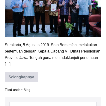
Melalui
Model
Sekolah
Adipangastuti
Surakarta, 5 Agustus 2019. Solo Bersimfoni melakukan
pertemuan dengan Kepala Cabang VII Dinas Pendidikan
Provinsi Jawa Tengah guna menindaklanjuti pertemuan
[…]
Selengkapnya
Solo
Bersimfoni
Kenalkan
Filed under:
Blog
Hasthalaku
Melalui
Model
Sekolah
Search
Adipangastuti