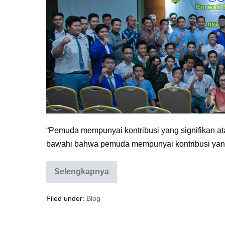
Surakarta
“Pemuda mempunyai kontribusi yang signifikan at
bawahi bahwa pemuda mempunyai kontribusi yang 
Selengkapnya
Hasthalaku
Mewarnai
Perwali
Filed under:
Blog
Kota
Surakarta