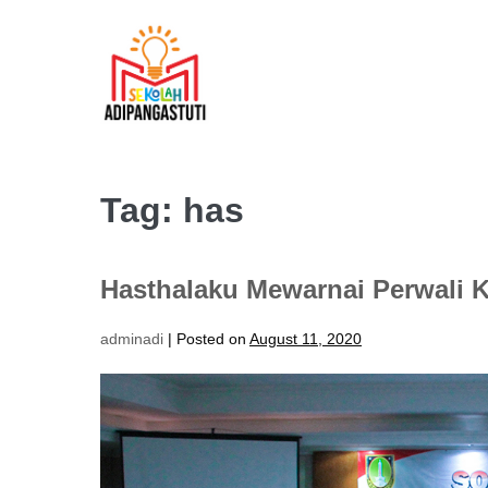
Skip
to
content
Tag:
has
Hasthalaku Mewarnai Perwali K
adminadi
|
Posted on
August 11, 2020
Hasthalaku
Mewarnai
Perwali
Kota